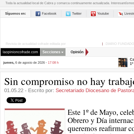
Toda la actualidad local de Cabra y comarca continuamente actualizada. Interesantísmo
Síguenos en:
Facebook
Twitter
Youtube
Lives
Revista de actualidad cofrade editada por
La Opinión de Cabra
|
DIARIO FUNDADO
laopinioncofrade.com
Secciones
Opinión
Ca
jueves,
6 de agosto de 2026 -
17:08 h
1º
Sin compromiso no hay trabaj
01.05.22 - Escrito por:
Secretariado Diocesano de Pastora
Este 1º de Mayo, cele
Obrero y Día internac
queremos reafirmar co