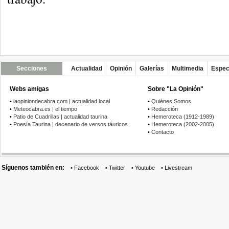
Secciones
Actualidad
Opinión
Galerías
Multimedia
Espec
Webs amigas
Sobre "La Opinión"
•
laopiniondecabra.com | actualidad local
•
Quiénes Somos
•
Meteocabra.es | el tiempo
•
Redacción
•
Patio de Cuadrillas | actualidad taurina
•
Hemeroteca (1912-1989)
•
Poesía Taurina | decenario de versos táuricos
•
Hemeroteca (2002-2005)
•
Contacto
Síguenos también en:
•
Facebook
•
Twitter
•
Youtube
•
Livestream