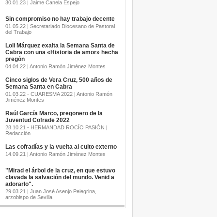
30.01.23 | Jaime Canela Espejo
Sin compromiso no hay trabajo decente
01.05.22 | Secretariado Diocesano de Pastoral
del Trabajo
Loli Márquez exalta la Semana Santa de
Cabra con una «Historia de amor» hecha
pregón
04.04.22 | Antonio Ramón Jiménez Montes
Cinco siglos de Vera Cruz, 500 años de
Semana Santa en Cabra
01.03.22 - CUARESMA 2022 | Antonio Ramón
Jiménez Montes
Raúl García Marco, pregonero de la
Juventud Cofrade 2022
28.10.21 - HERMANDAD ROCÍO PASIÓN |
Redacción
Las cofradías y la vuelta al culto externo
14.09.21 | Antonio Ramón Jiménez Montes
"Mirad el árbol de la cruz, en que estuvo
clavada la salvación del mundo. Venid a
adorarlo".
29.03.21 | Juan José Asenjo Pelegrina,
arzobispo de Sevilla