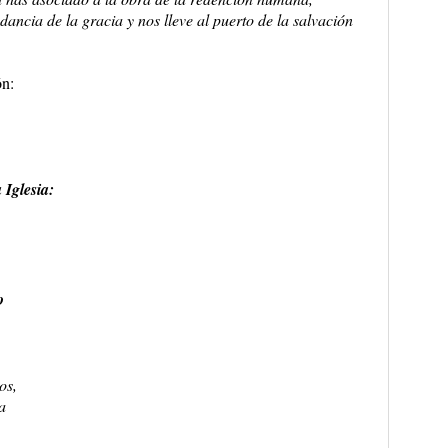
ancia de la gracia y nos lleve al puerto de la salvación
ón:
 Iglesia:
o
os,
a