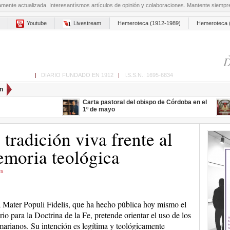
amente actualizada. Interesantísmos artículos de opinión y colaboraciones. Mantente siemp
Youtube
Livestream
Hemeroteca (1912-1989)
Hemeroteca 
D
ón de Cabra
|
DIARIO FUNDADO EN 1912
|
I.S.S.N.: 1695-6834
n
Carta pastoral del obispo de Córdoba en el
1º de mayo
tradición viva frente al
emoria teológica
es
 Mater Populi Fidelis, que ha hecho pública hoy mismo el
rio para la Doctrina de la Fe, pretende orientar el uso de los
 marianos. Su intención es legítima y teológicamente