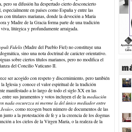
, pero su difusión ha despertado cierto desconcierto
l, especialmente en países como España y entre las
as con titulares marianas, donde la devoción a María
ra y Madre de la Gracia forma parte de una tradición
l viva, litúrgica y profundamente arraigada.
puli Fidelis
(Madre del Pueblo Fiel) no constituye una
dogmática, sino una nota doctrinal de carácter orientativo.
iguas sobre ciertos títulos marianos, pero no modifica el
ñanza del Concilio Vaticano II.
má
ece ser acogido con respeto y discernimiento, pero también
a Iglesia y conoce el valor espiritual de la tradición
te manifestado a lo largo de todo el siglo XX en las
, entre sus juramentos y votos incluyen el de la
mediación
e en nada oscurezca ni merme la del único mediador entre
 Jesús»
, como recogen buen número de documentos de las
 junto a la protestación de fe y a la creencia de los dogmas
ión a los cielos de la Virgen María, o la realeza de la