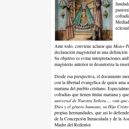
fundada
pastora
cofradí
Mediado
eclesia
Ante todo, conviene aclarar que
Mater Po
declaración magisterial ni una definición 
Su objetivo es evitar interpretaciones amb
magisterio anterior ni desautoriza la ense
Desde esa perspectiva, el documento mer
con la libertad evangélica de quien ama a l
mariana del pueblo cristiano. Especialmen
cofradías que tienen titular mariana y que
universal de Nuestra Señora ... «sin qu
Dios y el género humano, su Hijo Cristo
propias hermandades, que así lo defienden
de la Concepción Inmaculada y de la Asunc
Madre del Redentor.