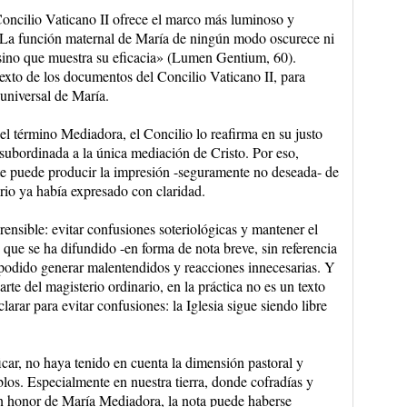
oncilio Vaticano II ofrece el marco más luminoso y
 «La función maternal de María de ningún modo oscurece ni
 sino que muestra su eficacia» (Lumen Gentium, 60).
texto de los documentos del Concilio Vaticano II, para
universal de María.
el término Mediadora, el Concilio lo reafirma en su justo
ubordinada a la única mediación de Cristo. Por eso,
nte puede producir la impresión -seguramente no deseada- de
rio ya había expresado con claridad.
rensible: evitar confusiones soteriológicas y mantener el
 que se ha difundido -en forma de nota breve, sin referencia
a podido generar malentendidos y reacciones innecesarias. Y
e del magisterio ordinario, en la práctica no es un texto
larar para evitar confusiones: la Iglesia sigue siendo libre
icar, no haya tenido en cuenta la dimensión pastoral y
los. Especialmente en nuestra tierra, donde cofradías y
n honor de María Mediadora, la nota puede haberse