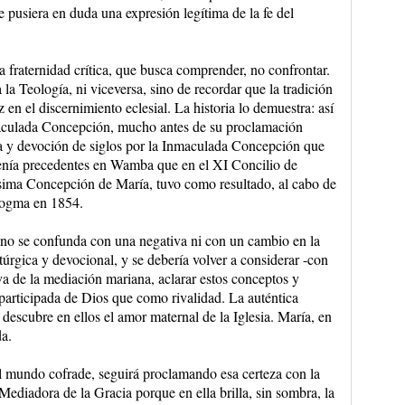
e pusiera en duda una expresión legítima de la fe del
la fraternidad crítica, que busca comprender, no confrontar.
la Teología, ni viceversa, sino de recordar que la tradición
en el discernimiento eclesial. La historia lo demuestra: así
maculada Concepción, mucho antes de su proclamación
a y devoción de siglos por la Inmaculada Concepción que
enía precedentes en Wamba que en el XI Concilio de
ísima Concepción de María, tuvo como resultado, al cabo de
 dogma en 1854.
 no se confunda con una negativa ni con un cambio en la
litúrgica y devocional, y se debería volver a considerar -con
va de la mediación mariana, aclarar estos conceptos y
participada de Dios que como rivalidad. La auténtica
 descubre en ellos el amor maternal de la Iglesia. María, en
da.
el mundo cofrade, seguirá proclamando esa certeza con la
ediadora de la Gracia porque en ella brilla, sin sombra, la