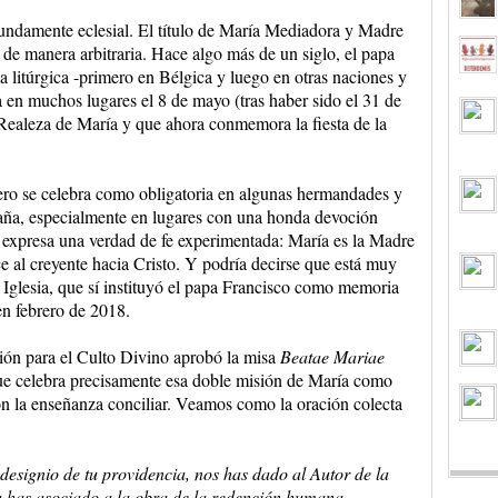
undamente eclesial. El título de María Mediadora y Madre
o de manera arbitraria. Hace algo más de un siglo, el papa
a litúrgica -primero en Bélgica y luego en otras naciones y
 en muchos lugares el 8 de mayo (tras haber sido el 31 de
Realeza de María y que ahora conmemora la fiesta de la
ero se celebra como obligatoria en algunas hermandades y
paña, especialmente en lugares con una honda devoción
 expresa una verdad de fe experimentada: María es la Madre
 al creyente hacia Cristo. Y podría decirse que está muy
 Iglesia, que sí instituyó el papa Francisco como memoria
en febrero de 2018.
ón para el Culto Divino aprobó la misa
Beatae Mariae
ue celebra precisamente esa doble misión de María como
n la enseñanza conciliar. Veamos como la oración colecta
 designio de tu providencia, nos has dado al Autor de la
a has asociado a la obra de la redención humana,