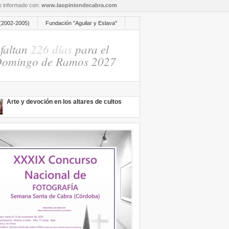
re informado con:
www.laopiniondecabra.com
(2002-2005)
Fundación "Aguilar y Eslava"
faltan
226 días
para el
omingo de Ramos 2027
Arte y devoción en los altares de cultos