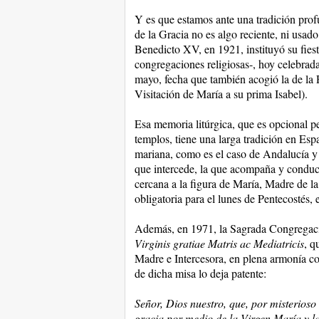
Y es que estamos ante una tradición prof
de la Gracia no es algo reciente, ni usad
Benedicto XV, en 1921, instituyó su fiest
congregaciones religiosas-, hoy celebrada
mayo, fecha que también acogió la de la 
Visitación de María a su prima Isabel).
Esa memoria litúrgica, que es opcional p
templos, tiene una larga tradición en Es
mariana, como es el caso de Andalucía y
que intercede, la que acompaña y conduce
cercana a la figura de María, Madre de la
obligatoria para el lunes de Pentecostés, 
Además, en 1971, la Sagrada Congregaci
Virginis gratiae Matris ac Mediatricis
, q
Madre e Intercesora, en plena armonía co
de dicha misa lo deja patente:
Señor, Dios nuestro, que, por misterioso
gracia por medio de la Virgen María y l