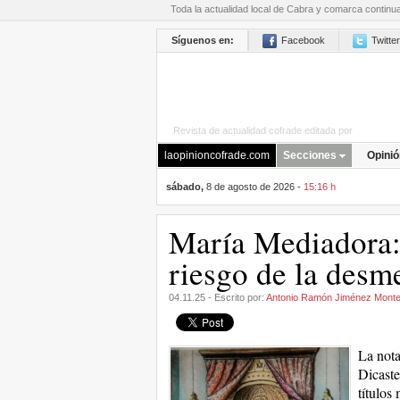
Toda la actualidad local de Cabra y comarca continu
Síguenos en:
Facebook
Twitter
Revista de actualidad cofrade editada por
La Opini
laopinioncofrade.com
Secciones
Opinió
sábado,
8 de agosto de 2026 -
15:16 h
María Mediadora: 
riesgo de la desm
04.11.25 - Escrito por:
Antonio Ramón Jiménez Mont
La nota
Dicaste
títulos