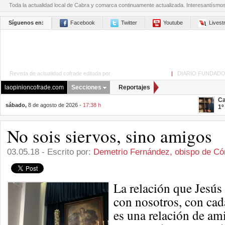
Toda la actualidad local de Cabra y comarca continuamente actualizada. Interesantísmo
Síguenos en:
Facebook
Twitter
Youtube
Lives
Revista de actualidad cofrade editada por
La Opinión de Cabra
|
DIARIO FUNDADO
laopinioncofrade.com
Secciones
Reportajes
Ca
sábado,
8 de agosto de 2026 -
17:38 h
1º
No sois siervos, sino amigos
03.05.18 - Escrito por:
Demetrio Fernández, obispo de Có
La relación que Jesús 
con nosotros, con cad
es una relación de am