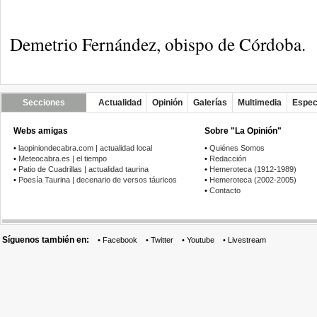
Demetrio Fernández, obispo de Córdoba.
Secciones
Actualidad
Opinión
Galerías
Multimedia
Espec
Webs amigas
Sobre "La Opinión"
•
laopiniondecabra.com | actualidad local
•
Quiénes Somos
•
Meteocabra.es | el tiempo
•
Redacción
•
Patio de Cuadrillas | actualidad taurina
•
Hemeroteca (1912-1989)
•
Poesía Taurina | decenario de versos táuricos
•
Hemeroteca (2002-2005)
•
Contacto
Síguenos también en:
•
Facebook
•
Twitter
•
Youtube
•
Livestream