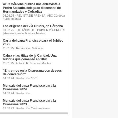
ABC Córdoba publica una entrevista a
Pedro Soldado, delegado diocesano de
Hermandades y Cofradías
03.08.25 - REVISTA DE PRENSA | ABC Córdoba
/ Luis Miranda
Los orígenes del Vía Crucis, en Córdoba
01.02.25 - 600 AÑOS DEL PRIMER VÍA CRUCIS
| Antonio Ramón Jiménez Montes
Carta del papa Francisco para el Jubileo
2025
11.01.25 | Redacción / Vaticano
Cabra y las Hijas de la Caridad. Una
historia que comenzó en 1841
11.01.25 | Antonio R. Jiménez-Montes
"Entremos en la Cuaresma con deseos
de conversión"
14.02.24 | Redacción / DC
Mensaje del papa Francisco para la
Cuaresma 2024
14.02.24 | Redacción
Mensaje del papa Francisco para la
Cuaresma 2023
17.02.23 | Redacción / Vatican News