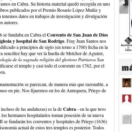
amos en Cabra. Su historia material quedó recogida en uno
libros publicados por el Premio Rosario López Muñiz y
 tenemos datos en trabajos de investigación y divulgación
os autores.
Convento de San Juan de Dios
6 se fundaba en Cabra el
iglesia y hospital de San Rodrigo
. Fray Juan Santos nos
dificado a principios de siglo (en torno a 1700) fecha en la
ya sencillez hay que ver la huella de Melchor de Aguirre,
logía de la sagrada religión del glorioso Patriarca San
dificarse el templo y casi todo el convento en 1762, por el
má
boa.
ornamentación se parezcan, de manera más que razonable, a
uso en pie. Nos fijaremos en los de Antequera, Priego de
Cabra
 incluso de las andaluzas) es la de
- en la que tuvo
s los hermanos hospitalarios toman posesión de su nueva
II se fundarán los conventos y hospitales de Priego (1636)
sonomía actual de estos tres templos es posterior. Todos