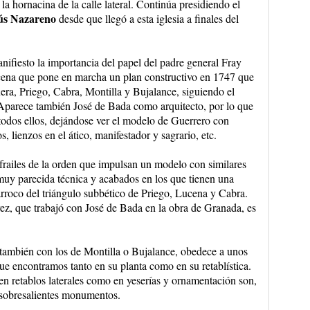
la hornacina de la calle lateral. Continúa presidiendo el
ús Nazareno
desde que llegó a esta iglesia a finales del
fiesto la importancia del papel del padre general Fray
cena que pone en marcha un plan constructivo en 1747 que
uera, Priego, Cabra, Montilla y Bujalance, siguiendo el
Aparece también José de Bada como arquitecto, por lo que
 todos ellos, dejándose ver el modelo de Guerrero con
pos, lienzos en el ático, manifestador y sagrario, etc.
railes de la orden que impulsan un modelo con similares
muy parecida técnica y acabados en los que tienen una
Barroco del triángulo subbético de Priego, Lucena y Cabra.
ez, que trabajó con José de Bada en la obra de Granada, es
 también con los de Montilla o Bujalance, obedece a unos
que encontramos tanto en su planta como en su retablística.
en retablos laterales como en yeserías y ornamentación son,
n sobresalientes monumentos.