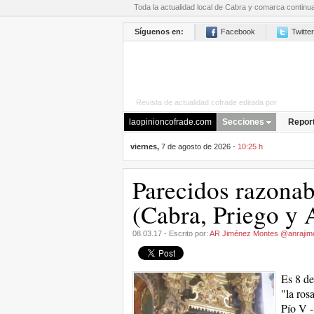
Toda la actualidad local de Cabra y comarca continu
Síguenos en:
Facebook
Twitter
Revista de actualidad cofrade editada por
La Opini
laopinioncofrade.com
Secciones
Repor
viernes,
7 de agosto de 2026 -
10:25 h
Parecidos razonab
(Cabra, Priego y 
08.03.17 - Escrito por:
AR Jiménez Montes @anrajim
Es 8 de
"la ros
Pío V -