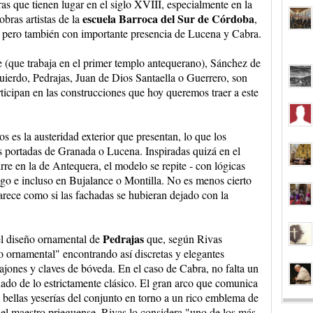
ras que tienen lugar en el siglo XVIII, especialmente en la
escuela Barroca del Sur de Córdoba
bras artistas de la
,
, pero también con importante presencia de Lucena y Cabra.
(que trabaja en el primer templo antequerano), Sánchez de
erdo, Pedrajas, Juan de Dios Santaella o Guerrero, son
rticipan en las construcciones que hoy queremos traer a este
s es la austeridad exterior que presentan, lo que los
s portadas de Granada o Lucena. Inspiradas quizá en el
e en la de Antequera, el modelo se repite - con lógicas
ego e incluso en Bujalance o Montilla. No es menos cierto
arece como si las fachadas se hubieran dejado con la
Pedrajas
del diseño ornamental de
que, según Rivas
o ornamental" encontrando así discretas y elegantes
fajones y claves de bóveda. En el caso de Cabra, no falta un
iado de lo estrictamente clásico. El gran arco que comunica
 bellas yeserías del conjunto en torno a un rico emblema de
del maestro prieguense. Rivas lo considera "uno de los más