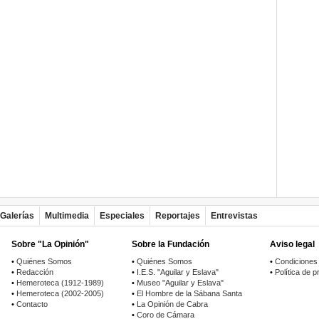
Galerías
Multimedia
Especiales
Reportajes
Entrevistas
Sobre "La Opinión"
Sobre la Fundación
Aviso legal
•
Quiénes Somos
•
Quiénes Somos
•
Condiciones
•
Redacción
•
I.E.S. "Aguilar y Eslava"
•
Política de p
•
Hemeroteca (1912-1989)
•
Museo "Aguilar y Eslava"
•
Hemeroteca (2002-2005)
•
El Hombre de la Sábana Santa
•
Contacto
•
La Opinión de Cabra
•
Coro de Cámara