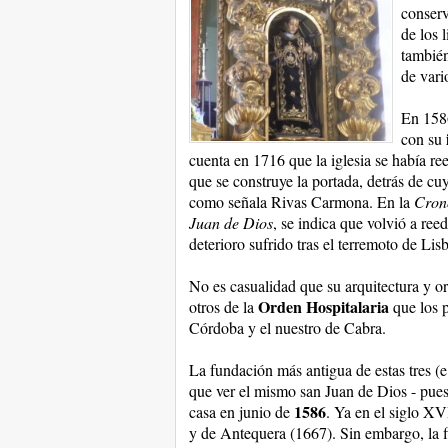
conserv
de los 
también
de vari
En 158
con su
cuenta en 1716 que la iglesia se había ree
que se construye la portada, detrás de cu
como señala Rivas Carmona. En la
Crono
Juan de Dios
, se indica que volvió a ree
deterioro sufrido tras el terremoto de Lis
No es casualidad que su arquitectura y 
Orden Hospitalaria
otros de la
que los p
Córdoba y el nuestro de Cabra.
La fundación más antigua de estas tres (e
que ver el mismo san Juan de Dios - pue
1586
casa en junio de
. Ya en el siglo XV
y de Antequera (1667). Sin embargo, la fi