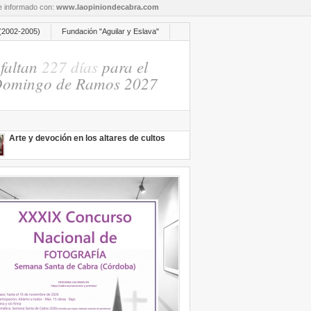
re informado con:
www.laopiniondecabra.com
(2002-2005)
Fundación "Aguilar y Eslava"
faltan
227 días
para el
omingo de Ramos 2027
Arte y devoción en los altares de cultos