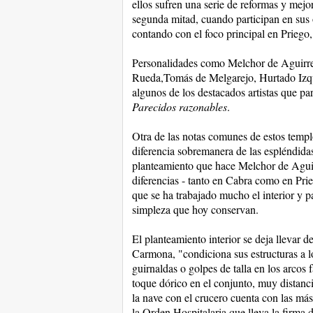
ellos sufren una serie de reformas y mejo
segunda mitad, cuando participan en sus o
contando con el foco principal en Priego
Personalidades como Melchor de Aguirre 
Rueda,Tomás de Melgarejo, Hurtado Izqui
algunos de los destacados artistas que pa
Parecidos razonables
.
Otra de las notas comunes de estos templo
diferencia sobremanera de las espléndida
planteamiento que hace Melchor de Aguirr
diferencias - tanto en Cabra como en Pri
que se ha trabajado mucho el interior y p
simpleza que hoy conservan.
El planteamiento interior se deja llevar 
Carmona, "condiciona sus estructuras a l
guirnaldas o golpes de talla en los arcos 
toque dórico en el conjunto, muy distanc
la nave con el crucero cuenta con las más
la Orden Hospitalaria que lleva la firma 