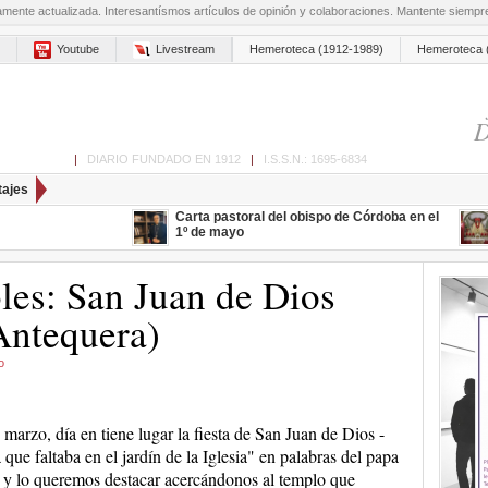
amente actualizada. Interesantísmos artículos de opinión y colaboraciones. Mantente siemp
Youtube
Livestream
Hemeroteca (1912-1989)
Hemeroteca 
D
ón de Cabra
|
DIARIO FUNDADO EN 1912
|
I.S.S.N.: 1695-6834
tajes
Carta pastoral del obispo de Córdoba en el
1º de mayo
les: San Juan de Dios
Antequera)
o
 marzo, día en tiene lugar la fiesta de San Juan de Dios -
a que faltaba en el jardín de la Iglesia" en palabras del papa
 y lo queremos destacar acercándonos al templo que