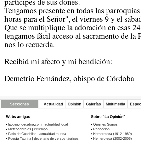
partícipes de sus dones.
Tengamos presente en todas las parroquias
horas para el Señor", el viernes 9 y el sáb
Que se multiplique la adoración en esas 24
tengamos fácil acceso al sacramento de la 
nos lo recuerda.
Recibid mi afecto y mi bendición:
Demetrio Fernández, obispo de Córdoba
Secciones
Actualidad
Opinión
Galerías
Multimedia
Espec
Webs amigas
Sobre "La Opinión"
•
laopiniondecabra.com | actualidad local
•
Quiénes Somos
•
Meteocabra.es | el tiempo
•
Redacción
•
Patio de Cuadrillas | actualidad taurina
•
Hemeroteca (1912-1989)
•
Poesía Taurina | decenario de versos táuricos
•
Hemeroteca (2002-2005)