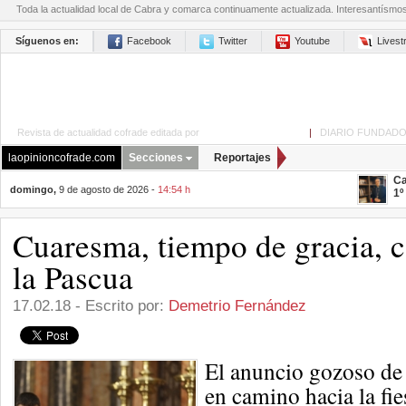
Toda la actualidad local de Cabra y comarca continuamente actualizada. Interesantísmo
Síguenos en:
Facebook
Twitter
Youtube
Lives
Revista de actualidad cofrade editada por
La Opinión de Cabra
|
DIARIO FUNDADO
laopinioncofrade.com
Secciones
Reportajes
Ca
domingo,
9 de agosto de 2026 -
14:54 h
1º
Cuaresma, tiempo de gracia, 
la Pascua
17.02.18 - Escrito por:
Demetrio Fernández
El anuncio gozoso de
en camino hacia la fie