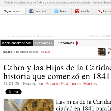
Toda la actualidad local de Cabra y comarca continuamente actualizada. Interesantísmo
Síguenos en:
Facebook
Twitter
Youtube
Lives
Revista de actualidad cofrade editada por
La Opinión de Cabra
|
DIARIO FUNDADO
laopinioncofrade.com
Secciones
Reportajes
Ca
sábado,
8 de agosto de 2026 -
10:13 h
1º
Cabra y las Hijas de la Carid
historia que comenzó en 1841
11.01.25 - Escrito por:
Antonio R. Jiménez-Montes
Las hijas de la Carida
ciudad en 1841 para h