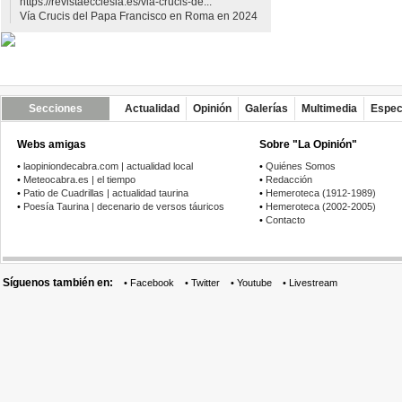
https://revistaecclesia.es/via-crucis-de...
Vía Crucis del Papa Francisco en Roma en 2024
Secciones
Actualidad
Opinión
Galerías
Multimedia
Espec
Webs amigas
Sobre "La Opinión"
•
laopiniondecabra.com | actualidad local
•
Quiénes Somos
•
Meteocabra.es | el tiempo
•
Redacción
•
Patio de Cuadrillas | actualidad taurina
•
Hemeroteca (1912-1989)
•
Poesía Taurina | decenario de versos táuricos
•
Hemeroteca (2002-2005)
•
Contacto
Síguenos también en:
•
Facebook
•
Twitter
•
Youtube
•
Livestream