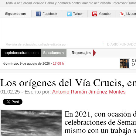
Toda la actualidad local de Cabra y comarca continuamente actualizada. Interesantísmo
Síguenos en:
Facebook
Twitter
Youtube
Lives
Revista de actualidad cofrade editada por
La Opinión de Cabra
|
DIARIO FUNDADO
laopinioncofrade.com
Secciones
Reportajes
Ca
domingo,
9 de agosto de 2026 -
17:08 h
1º
Los orígenes del Vía Crucis, 
01.02.25 - Escrito por:
Antonio Ramón Jiménez Montes
En 2021, con ocasión d
celebraciones de Seman
mismo con un trabajo s