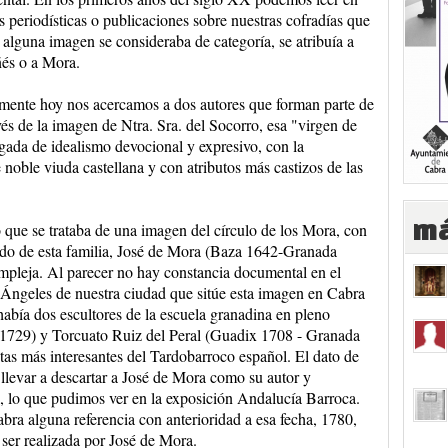
s periodísticas o publicaciones sobre nuestras cofradías que
alguna imagen se consideraba de categoría, se atribuía a
és o a Mora.
mente hoy nos acercamos a dos autores que forman parte de
és de la imagen de Ntra. Sra. del Socorro, esa "virgen de
gada de idealismo devocional y expresivo, con la
e noble viuda castellana y con atributos más castizos de las
má
ue se trataba de una imagen del círculo de los Mora, con
ado de esta familia, José de Mora (Baza 1642-Granada
mpleja. Al parecer no hay constancia documental en el
 Ángeles de nuestra ciudad que sitúe esta imagen en Cabra
había dos escultores de la escuela granadina en pleno
729) y Torcuato Ruiz del Peral (Guadix 1708 - Granada
tas más interesantes del Tardobarroco español. El dato de
 llevar a descartar a José de Mora como su autor y
, lo que pudimos ver en la exposición Andalucía Barroca.
bra alguna referencia con anterioridad a esa fecha, 1780,
 ser realizada por José de Mora.