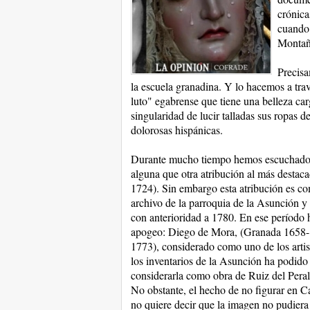
crónica
cuando 
Montañ
Precisa
la escuela granadina. Y lo hacemos a trav
luto" egabrense que tiene una belleza car
singularidad de lucir talladas sus ropas d
dolorosas hispánicas.
Durante mucho tiempo hemos escuchado q
alguna que otra atribución al más destac
1724). Sin embargo esta atribución es co
archivo de la parroquia de la Asunción y
con anterioridad a 1780. En ese período 
apogeo: Diego de Mora, (Granada 1658-1
1773), considerado como uno de los artis
los inventarios de la Asunción ha podido
considerarla como obra de Ruiz del Peral
No obstante, el hecho de no figurar en Ca
no quiere decir que la imagen no pudiera