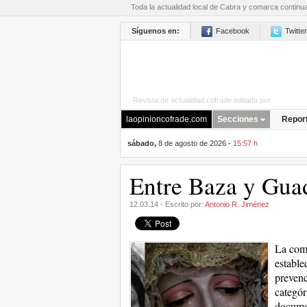
Toda la actualidad local de Cabra y comarca continu
Síguenos en:
Facebook
Twitter
Revista de actualidad cofrade editada por
La Opini
laopinioncofrade.com
Secciones
Repor
sábado,
8 de agosto de 2026 -
15:57 h
Entre Baza y Guad
12.03.14 - Escrito por:
Antonio R. Jiménez
La comp
estable
prevenc
categór
documen