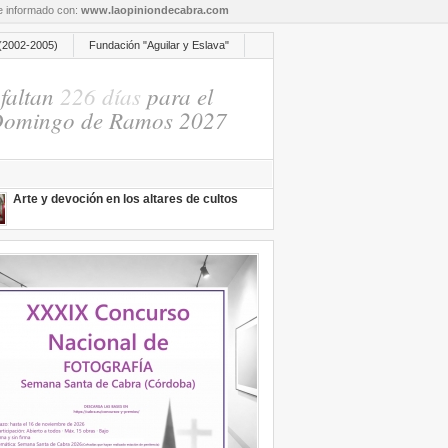
re informado con:
www.laopiniondecabra.com
(2002-2005)
Fundación "Aguilar y Eslava"
faltan
226 días
para el
omingo de Ramos 2027
Arte y devoción en los altares de cultos