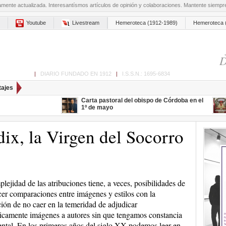
amente actualizada. Interesantísmos artículos de opinión y colaboraciones. Mantente siemp
Youtube
Livestream
Hemeroteca (1912-1989)
Hemeroteca 
D
ón de Cabra
|
DIARIO FUNDADO EN 1912
|
I.S.S.N.: 1695-6834
tajes
Carta pastoral del obispo de Córdoba en el
1º de mayo
ix, la Virgen del Socorro
lejidad de las atribuciones tiene, a veces, posibilidades de
cer comparaciones entre imágenes y estilos con la
ión de no caer en la temeridad de adjudicar
icamente imágenes a autores sin que tengamos constancia
tal. En los primeros años del siglo XX podemos leer en