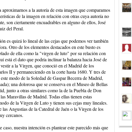
a aproximarnos a la autoría de esta imagen que comparamos
cterísticas de la imagen en relación con otras cuya autoría no
e, son ciertamente encuadrables en alguno de ellos, José
iz del Peral.
ión es quizá lo lineal de las cejas que podemos ver también
ra. Otro de los elementos destacados en este busto es
ado de ella como la "virgen de luto" por su relación con
quí está el dato que podría inclinar la balanza hacia José de
vestir a la Virgen, que conoció en el Madrid de los
rlos II y permaneciendo en la corte hasta 1680. Y tres de
a este modo de la Soledad de Gaspar Becerra de Madrid,
da); una dolorosa que se conserva en el Museo de Bellas
id, junto a otras similares como la de la Puebla de Don
las Maravillas de Madrid. Todas ellas tienen estas
 modo de la Virgen de Luto y tienen sus cejas muy lineales.
las Angustias de la Catedral de Jaén o la Virgen de los
uy cercanos.
caso, nuestra intención es plantear este parecido más que