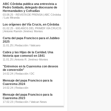
ABC Córdoba publica una entrevista a
Pedro Soldado, delegado diocesano de
Hermandades y Cofradías
03.08.25 - REVISTA DE PRENSA | ABC Córdoba
/ Luis Miranda
Los orígenes del Vía Crucis, en Córdoba
01.02.25 - 600 AÑOS DEL PRIMER VÍA CRUCIS
| Antonio Ramón Jiménez Montes
Carta del papa Francisco para el Jubileo
2025
11.01.25 | Redacción / Vaticano
Cabra y las Hijas de la Caridad. Una
historia que comenzó en 1841
11.01.25 | Antonio R. Jiménez-Montes
"Entremos en la Cuaresma con deseos
de conversión"
14.02.24 | Redacción / DC
Mensaje del papa Francisco para la
Cuaresma 2024
14.02.24 | Redacción
Mensaje del papa Francisco para la
Cuaresma 2023
17.02.23 | Redacción / Vatican News