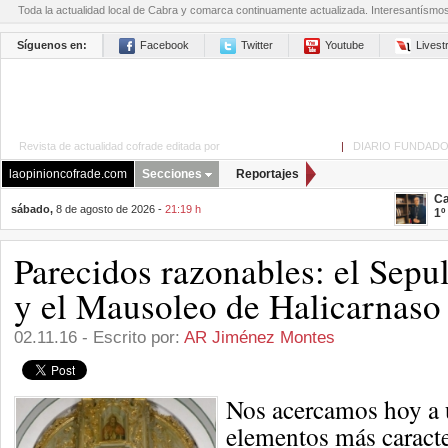
Toda la actualidad local de Cabra y comarca continuamente actualizada. Interesantísmo
Síguenos en:
Facebook
Twitter
Youtube
Lives
Revista de actualidad cofrade editada por
La Opinión de Cabra
|
DIARIO FUNDADO
laopinioncofrade.com
Secciones
Reportajes
Ca
sábado,
8 de agosto de 2026 -
21:19 h
1º
Parecidos razonables: el Sepu
y el Mausoleo de Halicarnaso
02.11.16 - Escrito por:
AR Jiménez Montes
Nos acercamos hoy a 
elementos más caracte