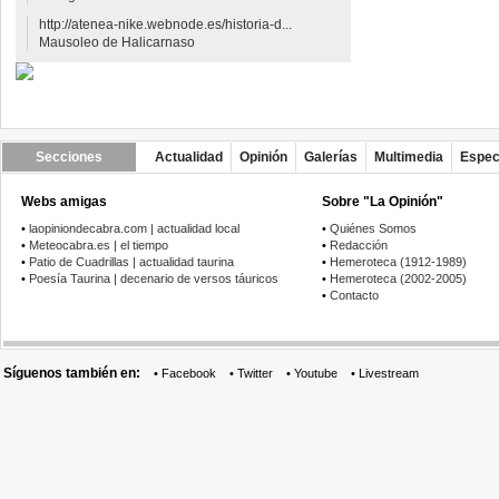
http://atenea-nike.webnode.es/historia-d...
Mausoleo de Halicarnaso
Secciones
Actualidad
Opinión
Galerías
Multimedia
Espec
Webs amigas
Sobre "La Opinión"
•
laopiniondecabra.com | actualidad local
•
Quiénes Somos
•
Meteocabra.es | el tiempo
•
Redacción
•
Patio de Cuadrillas | actualidad taurina
•
Hemeroteca (1912-1989)
•
Poesía Taurina | decenario de versos táuricos
•
Hemeroteca (2002-2005)
•
Contacto
Síguenos también en:
•
Facebook
•
Twitter
•
Youtube
•
Livestream