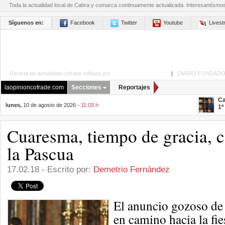
Toda la actualidad local de Cabra y comarca continuamente actualizada. Interesantísmo
Síguenos en:
Facebook
Twitter
Youtube
Lives
Revista de actualidad cofrade editada por
La Opinión de Cabra
|
DIARIO FUNDADO
laopinioncofrade.com
Secciones
Reportajes
Ca
lunes,
10 de agosto de 2026 -
11:03 h
1º
Cuaresma, tiempo de gracia, 
la Pascua
17.02.18 - Escrito por:
Demetrio Fernández
El anuncio gozoso de
en camino hacia la fie