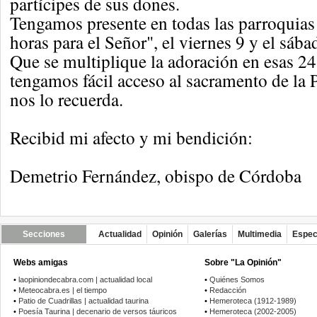
partícipes de sus dones.
Tengamos presente en todas las parroquias
horas para el Señor", el viernes 9 y el sáb
Que se multiplique la adoración en esas 24
tengamos fácil acceso al sacramento de la 
nos lo recuerda.
Recibid mi afecto y mi bendición:
Demetrio Fernández, obispo de Córdoba
Secciones
Actualidad
Opinión
Galerías
Multimedia
Espec
Webs amigas
Sobre "La Opinión"
•
laopiniondecabra.com | actualidad local
•
Quiénes Somos
•
Meteocabra.es | el tiempo
•
Redacción
•
Patio de Cuadrillas | actualidad taurina
•
Hemeroteca (1912-1989)
•
Poesía Taurina | decenario de versos táuricos
•
Hemeroteca (2002-2005)