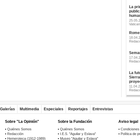
La pri
publi
human
25.05.2
Vatican
Romerí
18.04.
Redacc
Seman
17.04.
Redacc
La futu
Sierr
proye
11.04.
Redacc
Galerías
Multimedia
Especiales
Reportajes
Entrevistas
Sobre "La Opinión"
Sobre la Fundación
Aviso legal
•
Quiénes Somos
•
Quiénes Somos
•
Condiciones
•
Redacción
•
I.E.S. "Aguilar y Eslava"
•
Política de p
•
Hemeroteca (1912-1989)
•
Museo "Aguilar y Eslava"