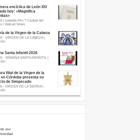
mera encíclica de León XIV
cada hoy: «Magnifica
itas»
6 | Isabella Piro ? Ciudad del
o | Vatican News
a de la Virgen de la Cabeza
26 - VIRGEN DE LA CABEZA |
ión
a Santa Infantil 2026
26 - SEMANA SANTA INFANTIL |
ión
ra filial de la Virgen de la
a en Córdoba presenta su
cto de Simpecado
26 - VIRGEN DE LA SIERRA |
ión
 de uso
rivacidad