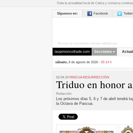
Toda la actualidad local de Cabra y comarca continu
Síguenos en:
Facebook
Twitter
Revista de actualidad cofrade editada por
La Opini
laopinioncofrade.com
Secciones
Actual
sábado,
8 de agosto de 2026 -
05:14 h
02.04.24
PASCUA RESURRECCIÓN
Triduo en honor a
Redacción
Los próximos días 5, 6 y 7 de abril tendrá l
la Octava de Pascua.