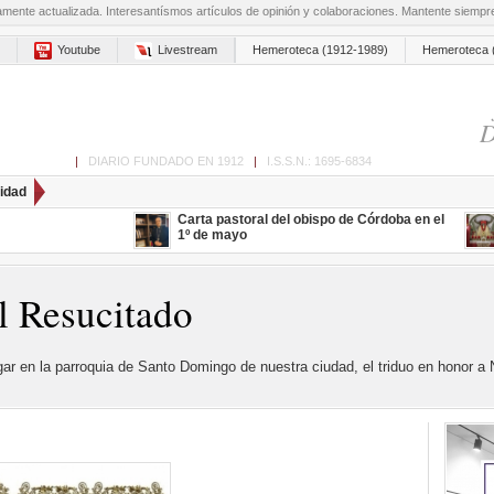
amente actualizada. Interesantísmos artículos de opinión y colaboraciones. Mantente siemp
Youtube
Livestream
Hemeroteca (1912-1989)
Hemeroteca 
D
ón de Cabra
|
DIARIO FUNDADO EN 1912
|
I.S.S.N.: 1695-6834
idad
Carta pastoral del obispo de Córdoba en el
1º de mayo
l Resucitado
ugar en la parroquia de Santo Domingo de nuestra ciudad, el triduo en honor a