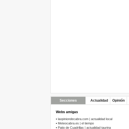
Secciones
Actualidad
Opinión
Webs amigas
•
laopiniondecabra.com | actualidad local
•
Meteocabra.es | el tiempo
•
Patio de Cuadrillas | actualidad taurina