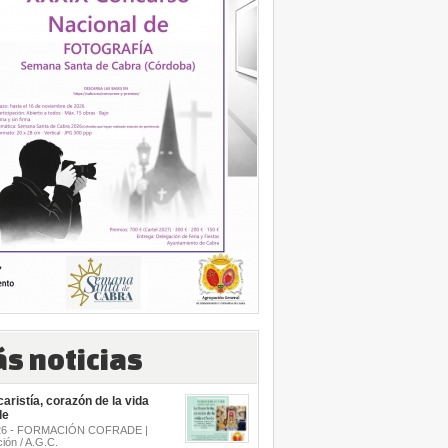
s noticias
aristía, corazón de la vida
de
.26 - FORMACIÓN COFRADE |
ión / A.G.C.