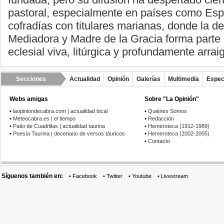
pastoral, especialmente en países como Esp
cofradías con titulares marianas, donde la d
Mediadora y Madre de la Gracia forma parte 
eclesial viva, litúrgica y profundamente arrai
Secciones
Actualidad
Opinión
Galerías
Multimedia
Espec
Webs amigas
Sobre "La Opinión"
•
laopiniondecabra.com | actualidad local
•
Quiénes Somos
•
Meteocabra.es | el tiempo
•
Redacción
•
Patio de Cuadrillas | actualidad taurina
•
Hemeroteca (1912-1989)
•
Poesía Taurina | decenario de versos táuricos
•
Hemeroteca (2002-2005)
•
Contacto
Síguenos también en:
•
Facebook
•
Twitter
•
Youtube
•
Livestream