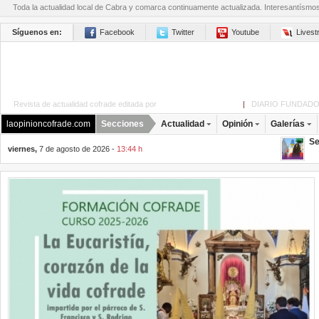
Toda la actualidad local de Cabra y comarca continuamente actualizada. Interesantísmo
Síguenos en:
Facebook
Twitter
Youtube
Lives
Revista de actualidad cofrade editada por
La Opinión de Cabra
|
DIARIO FUNDADO
laopinioncofrade.com
Secciones
Actualidad
Opinión
Galerías
Se
viernes,
7 de agosto de 2026 -
13:44 h