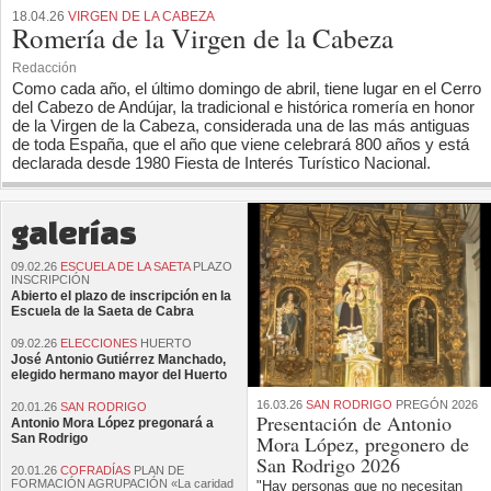
18.04.26
VIRGEN DE LA CABEZA
Romería de la Virgen de la Cabeza
Redacción
Como cada año, el último domingo de abril, tiene lugar en el Cerro
del Cabezo de Andújar, la tradicional e histórica romería en honor
de la Virgen de la Cabeza, considerada una de las más antiguas
de toda España, que el año que viene celebrará 800 años y está
declarada desde 1980 Fiesta de Interés Turístico Nacional.
galerías
09.02.26
ESCUELA DE LA SAETA
PLAZO
INSCRIPCIÓN
Abierto el plazo de inscripción en la
Escuela de la Saeta de Cabra
09.02.26
ELECCIONES
HUERTO
José Antonio Gutiérrez Manchado,
elegido hermano mayor del Huerto
16.03.26
SAN RODRIGO
PREGÓN 2026
20.01.26
SAN RODRIGO
Presentación de Antonio
Antonio Mora López pregonará a
San Rodrigo
Mora López, pregonero de
San Rodrigo 2026
20.01.26
COFRADÍAS
PLAN DE
FORMACIÓN AGRUPACIÓN «La caridad
"Hay personas que no necesitan