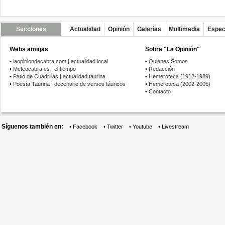
Secciones
Actualidad
Opinión
Galerías
Multimedia
Espec
Webs amigas
Sobre "La Opinión"
•
laopiniondecabra.com | actualidad local
•
Quiénes Somos
•
Meteocabra.es | el tiempo
•
Redacción
•
Patio de Cuadrillas | actualidad taurina
•
Hemeroteca (1912-1989)
•
Poesía Taurina | decenario de versos táuricos
•
Hemeroteca (2002-2005)
•
Contacto
Síguenos también en:
•
Facebook
•
Twitter
•
Youtube
•
Livestream