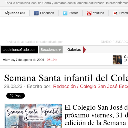
Toda la actualidad local de Cabra y comarca continuamente actualizada. Interesantísmo
Síguenos en:
Facebook
Twitter
Youtube
Lives
Revista de actualidad cofrade editada por
La Opinión de Cabra
|
DIARIO FUNDADO
laopinioncofrade.com
Secciones
Galerías
Ca
viernes,
7 de agosto de 2026 -
08:19 h
1º
Semana Santa infantil del Col
28.03.23 - Escrito por:
Redacción / Colegio San José Esc
El Colegio San José d
próximo viernes, 31 
edición de la Semana S