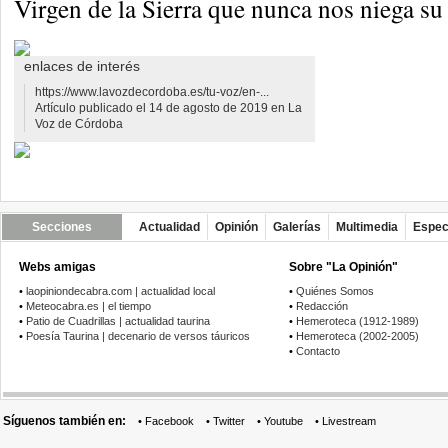
Virgen de la Sierra que nunca nos niega su 
enlaces de interés
https://www.lavozdecordoba.es/tu-voz/en-...
Artículo publicado el 14 de agosto de 2019 en La
Voz de Córdoba
Secciones
Actualidad
Opinión
Galerías
Multimedia
Espec
Webs amigas
Sobre "La Opinión"
•
laopiniondecabra.com | actualidad local
•
Quiénes Somos
•
Meteocabra.es | el tiempo
•
Redacción
•
Patio de Cuadrillas | actualidad taurina
•
Hemeroteca (1912-1989)
•
Poesía Taurina | decenario de versos táuricos
•
Hemeroteca (2002-2005)
•
Contacto
Síguenos también en:
•
Facebook
•
Twitter
•
Youtube
•
Livestream