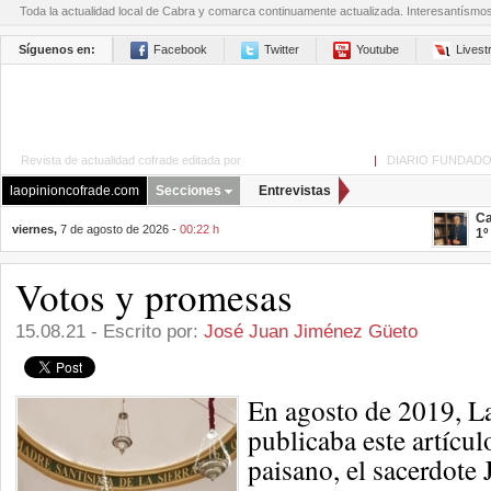
Toda la actualidad local de Cabra y comarca continuamente actualizada. Interesantísmo
Síguenos en:
Facebook
Twitter
Youtube
Lives
Revista de actualidad cofrade editada por
La Opinión de Cabra
|
DIARIO FUNDADO
laopinioncofrade.com
Secciones
Entrevistas
Ca
viernes,
7 de agosto de 2026 -
00:22 h
1º
Votos y promesas
15.08.21 - Escrito por:
José Juan Jiménez Güeto
En agosto de 2019, L
publicaba este artícul
paisano, el sacerdote