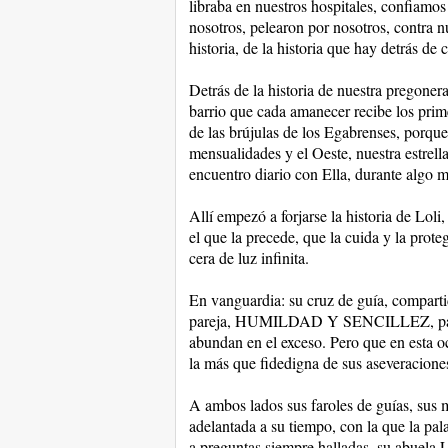
libraba en nuestros hospitales, confiamo
nosotros, pelearon por nosotros, contra 
historia, de la historia que hay detrás de
Detrás de la historia de nuestra pregoner
barrio que cada amanecer recibe los prime
de las brújulas de los Egabrenses, porque
mensualidades y el Oeste, nuestra estrell
encuentro diario con Ella, durante algo m
Allí empezó a forjarse la historia de Lol
el que la precede, que la cuida y la proteg
cera de luz infinita.
En vanguardia: su cruz de guía, comparti
pareja, HUMILDAD Y SENCILLEZ, palabra
abundan en el exceso. Pero que en esta o
la más que fidedigna de sus aseveracione
A ambos lados sus faroles de guías, sus m
adelantada a su tiempo, con la que la pal
a preguntas siempre halladas, su abuela Lo