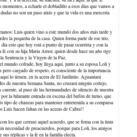
s momentos, a echarle el dobladillo a esos días que vamos a
 dudas no son un paso atrás y que la vida es una mercería
rmanos: Luis quien vino a este mundo dos años más tarde y
rdes la pequeña de la casa. Quien forma parte de ese trío,
ía esto que hoy está a punto de pasar ocurriría y con la
 fe con su hija María Amor, quien desde hace un año rige
la Sentencia y la Virgen de la Paz.
el mundo cofrade, hoy llega aquí, junto a su esposa Loli y
 pero cargado de respeto, es consciente de la importancia
quí lo tienen, en la acera de El Jardinito. Aguantará
des de nuestra Semana Santa, no cruzará ningún cortejo,
es carente, al paso de las hermandades de silencio de nuestra
por la hilarante entrada en escena del bufón de turno, que
odo tipo de chanzas para mantener entretenida a su comparsa
s Luis hacen faltan en las aceras de Cabra!!
con los que cerrase aquel acuerdo, que se firma con la tinta
sin necesidad de preacuerdos, porque para Loli, los amigos
 sus réplicas y la fe en la familia electa.