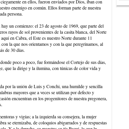
s ciegamente en ellos, fueron enviados por Dios, iban con
nuestro enemigo en común. Ellos forman parte de nuestra
 cada persona.
a hay un comienzo: el 23 de agosto de 1969, que parte del
ros rayos de sol provenientes de la casita blanca, del Norte
 aquí en Cabra, el Este es nuestro Norte durante 11
a con la que nos orientamos y con la que peregrinamos, al
ás de 30 días.
i, donde poco a poco, fue formándose el Cortejo de sus días,
e, que la dirige y la ilumina, con túnicas de color vida y
da por la unión de Luis y Conchi, una humilde y sencilla
s mayores que a veces se utilizan por defecto y
casión encuentran en los progenitores de nuestra pregonera,
s.
entoras y vigías; a la izquierda su consejera, la mujer
abra se eternizaba, de coloquios abigarrados y de respuestas
la. Y a la derecha, su maestra: su tía Paqui, la que le