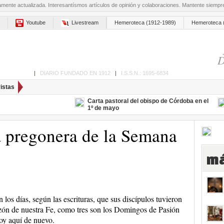
amente actualizada. Interesantísmos artículos de opinión y colaboraciones. Mantente siemp
Youtube
Livestream
Hemeroteca (1912-1989)
Hemeroteca 
D
ón de Cabra
|
DIARIO FUNDADO EN 1912
|
I.S.S.N.: 1695-6834
istas
Carta pastoral del obispo de Córdoba en el
1º de mayo
a pregonera de la Semana
má
n los días, según las escrituras, que sus discípulos tuvieron
azón de nuestra Fe, como tres son los Domingos de Pasión
oy aquí de nuevo.