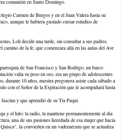
imera comunión en Santo Domingo.
colegio Carmen de Burgos y en el Juan Valera hasta su
mico, aunque le hubiera gustado cursar estudios de
stas, Loli decide una tarde, sin consultar a sus padres,
el camino de la fe, que comenzara allá en las aulas del Ave
a parroquia de San Francisco y San Rodrigo, un barco
ulación valía su peso en oro, era un grupo de adolescentes
os, durante 10 años, nuestra pregonera asiste cada sábado a
nculo con el Señor de la Expiración que le acompañará hasta
e fascina y que aprendió de su Tía Paqui.
uja y el hilo: la radio, la mantiene permanentemente al día
ectura, una de sus pasiones heredada de esa mujer que hacía
La Quisca", la convierten en un vademécum que se actualiza