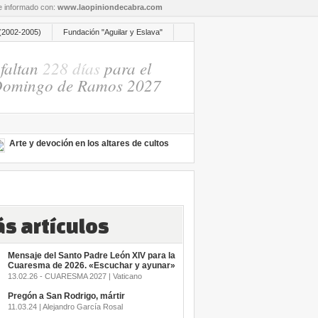
re informado con:
www.laopiniondecabra.com
(2002-2005)
Fundación "Aguilar y Eslava"
faltan
228 días
para el
omingo de Ramos 2027
Arte y devoción en los altares de cultos
s artículos
Mensaje del Santo Padre León XIV para la
Cuaresma de 2026. «Escuchar y ayunar»
13.02.26 - CUARESMA 2027 | Vaticano
Pregón a San Rodrigo, mártir
11.03.24 | Alejandro García Rosal