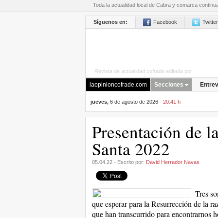
Toda la actualidad local de Cabra y comarca continu
Síguenos en:
Facebook
Twitter
Revista de actualidad cofrade editada por
La Opini
laopinioncofrade.com
Secciones
Entrev
jueves,
6 de agosto de 2026 -
20:41 h
Presentación de l
Santa 2022
05.04.22 - Escrito por:
David Herrador Navas
Tres so
que esperar para la Resurrección de la r
que han transcurrido para encontrarnos h