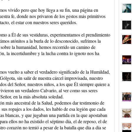
mos vivido pero que hoy llega a su fin, una página en
uestra fe, donde nos privaron de los gestos más primitivos
tacto, el estar con nuestros seres queridos.
omo a Él de sus vestiduras, experimentamos el prendimiento
timos atónitos a la burla de lo desconocido, sufrimos la
ó sobre la humanidad, hemos recorrido un camino de
ión, la incertidumbre y la lucha contra lo ignoto nos ha
os vuelto a saber el verdadero significado de la Humildad,
ólgota, sin salir de nuestra cárcel improvisada, nuestro
idos del Señor, nuestros niños, a los que Él siempre quiere a
vieron un verdadero Calvario, al ver como sus seres
 Señor, en la más absoluta soledad.
ón más ancestral de la Salud, podemos dar testimonio de
sus ropajes a los dados, les hablo de esa legión que cada
s blancas, y que jugaban una partida en la que apostaban
para ellos no ha existido el séptimo día, el de reposo, el de
tro corazón no temió a pesar de la batalla que día a día se