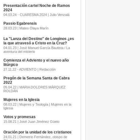
Presentación cartel Noche de Ramos
2024
04.03.24 - CUARESMA 2024 | Julio Venzalá
Passio Egabrensis
28.03.23 | Mateo Olaya Marín
La "Lanza del Destino" de Longinos ¿es
la que atravesó a Cristo en la Cruz?
04.01.23 | José Manuel García Bautista / La
aventura del misterio
Comienza el Adviento y el nuevo año
litúrgico
27.11.22 - ADVIENTO | Redacción
Pregón de la Semana Santa de Cabra
2022
05.04.22 | MARIA DOLORES MÁRQUEZ
ROLDÁN
Mujeres en la Iglesia
08.03.22 | Mujeres y Teología | Mujeres en la
Iglesia
Votos y promesas
15.08.21 | José Juan Jiménez Güeto
Oración por la unidad de los cristianos
24.01.21 | Demetrio Fernández, obispo de