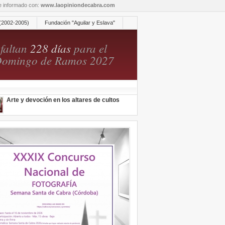
re informado con:
www.laopiniondecabra.com
(2002-2005)
Fundación "Aguilar y Eslava"
faltan
228 días
para el
omingo de Ramos 2027
Arte y devoción en los altares de cultos