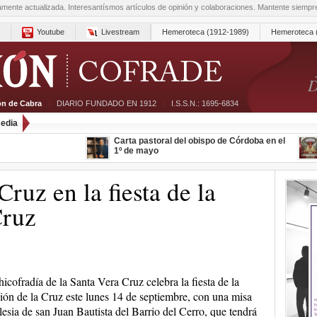
amente actualizada. Interesantísmos artículos de opinión y colaboraciones. Mantente siemp
Youtube
Livestream
Hemeroteca (1912-1989)
Hemeroteca 
D
ón de Cabra
|
DIARIO FUNDADO EN 1912
|
I.S.S.N.: 1695-6834
edia
Carta pastoral del obispo de Córdoba en el
1º de mayo
Cruz en la fiesta de la
Cruz
icofradía de la Santa Vera Cruz celebra la fiesta de la
ión de la Cruz este lunes 14 de septiembre, con una misa
glesia de san Juan Bautista del Barrio del Cerro, que tendrá