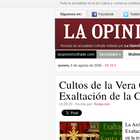
Toda la actualidad local de Cabra y comarca continu
Síguenos en:
Facebook
Twitter
Revista de actualidad cofrade editada por
La Opini
laopinioncofrade.com
Secciones
Multim
jueves,
6 de agosto de 2026 -
04:19 h
Cultos de la Vera 
Exaltación de la 
13.09.20 - Escrito por:
Redacción
La Arch
Exaltac
en la i