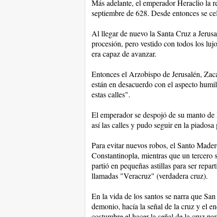
Más adelante, el emperador Heraclio la r
septiembre de 628. Desde entonces se cele
Al llegar de nuevo la Santa Cruz a Jeru
procesión, pero vestido con todos los luj
era capaz de avanzar.
Entonces el Arzobispo de Jerusalén, Zacarí
están en desacuerdo con el aspecto humil
estas calles".
El emperador se despojó de su manto de l
así las calles y pudo seguir en la piadosa
Para evitar nuevos robos, el Santo Mader
Constantinopla, mientras que un tercero 
partió en pequeñas astillas para ser repar
llamadas "Veracruz" (verdadera cruz).
En la vida de los santos se narra que San
demonio, hacía la señal de la cruz y el e
costumbre el hacer la señal de la cruz par