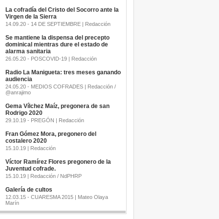
La cofradía del Cristo del Socorro ante la
Virgen de la Sierra
14.09.20 - 14 DE SEPTIEMBRE | Redacción
Se mantiene la dispensa del precepto
dominical mientras dure el estado de
alarma sanitaria
26.05.20 - POSCOVID-19 | Redacción
Radio La Manigueta: tres meses ganando
audiencia
24.05.20 - MEDIOS COFRADES | Redacción /
@anrajimo
Gema Vílchez Maíz, pregonera de san
Rodrigo 2020
29.10.19 - PREGÓN | Redacción
Fran Gómez Mora, pregonero del
costalero 2020
15.10.19 | Redacción
Víctor Ramírez Flores pregonero de la
Juventud cofrade.
15.10.19 | Redacción / NdPHRP
Galería de cultos
12.03.15 - CUARESMA 2015 | Mateo Olaya
Marín