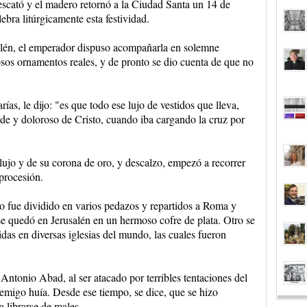
escató y el madero retornó a la Ciudad Santa un 14 de
bra litúrgicamente esta festividad.
salén, el emperador dispuso acompañarla en solemne
osos ornamentos reales, y de pronto se dio cuenta de que no
as, le dijo: "es que todo ese lujo de vestidos que lleva,
de y doloroso de Cristo, cuando iba cargando la cruz por
ujo y de su corona de oro, y descalzo, empezó a recorrer
 procesión.
o fue dividido en varios pedazos y repartidos a Roma y
se quedó en Jerusalén en un hermoso cofre de plata. Otro se
tidas en diversas iglesias del mundo, las cuales fueron
 Antonio Abad, al ser atacado por terribles tentaciones del
nemigo huía. Desde ese tiempo, se dice, que se hizo
a librarse de males.