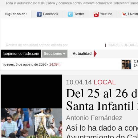
Toda la actualidad local de Cabra y comarca continuamente actualizada. Interesantísmo
Síguenos en:
Facebook
Twitter
Youtube
Lives
Revista de actualidad cofrade editada por
La Opinión de Cabra
|
DIARIO FUNDADO
laopinioncofrade.com
Secciones
Actualidad
Ca
jueves,
6 de agosto de 2026 -
14:39 h
1º
10.04.14
LOCAL
Del 25 al 26 d
Santa Infantil
Antonio Fernández
Así lo ha dado a con
Ayuntamiento de Cab