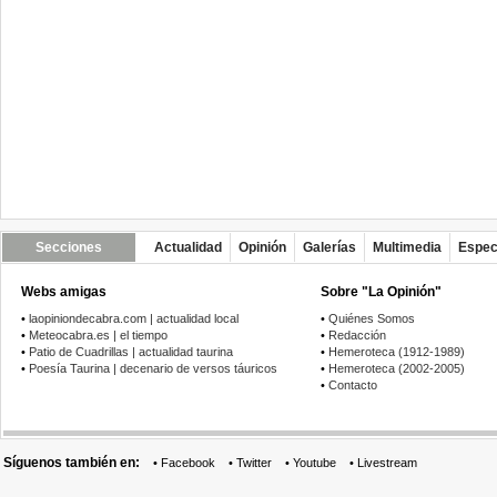
Secciones
Actualidad
Opinión
Galerías
Multimedia
Espec
Webs amigas
Sobre "La Opinión"
•
laopiniondecabra.com | actualidad local
•
Quiénes Somos
•
Meteocabra.es | el tiempo
•
Redacción
•
Patio de Cuadrillas | actualidad taurina
•
Hemeroteca (1912-1989)
•
Poesía Taurina | decenario de versos táuricos
•
Hemeroteca (2002-2005)
•
Contacto
Síguenos también en:
•
Facebook
•
Twitter
•
Youtube
•
Livestream