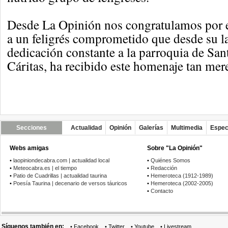
Desde La Opinión nos congratulamos por 
a un feligrés comprometido que desde su la
dedicación constante a la parroquia de S
Cáritas, ha recibido este homenaje tan mer
Secciones
Actualidad
Opinión
Galerías
Multimedia
Espec
Webs amigas
Sobre "La Opinión"
•
laopiniondecabra.com | actualidad local
•
Quiénes Somos
•
Meteocabra.es | el tiempo
•
Redacción
•
Patio de Cuadrillas | actualidad taurina
•
Hemeroteca (1912-1989)
•
Poesía Taurina | decenario de versos táuricos
•
Hemeroteca (2002-2005)
•
Contacto
Síguenos también en:
•
Facebook
•
Twitter
•
Youtube
•
Livestream