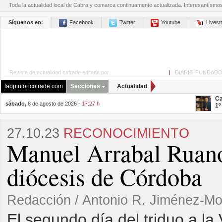
Toda la actualidad local de Cabra y comarca continuamente actualizada. Interesantísmo
Síguenos en:
Facebook
Twitter
Youtube
Lives
Revista de actualidad cofrade editada por
La Opinión de Cabra
|
DIARIO FUNDADO
laopinioncofrade.com
Secciones
Actualidad
Ca
sábado,
8 de agosto de 2026 -
17:27 h
1º
27.10.23
RECONOCIMIENTO
Manuel Arrabal Ruano,
diócesis de Córdoba
Redacción / Antonio R. Jiménez-M
El segundo día del triduo a la