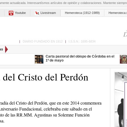
amente actualizada. Interesantísmos artículos de opinión y colaboraciones. Mantente siemp
Youtube
Livestream
Hemeroteca (1912-1989)
Hemeroteca 
D
ón de Cabra
|
DIARIO FUNDADO EN 1912
|
I.S.S.N.: 1695-6834
as
Carta pastoral del obispo de Córdoba en el
1º de mayo
 del Cristo del Perdón
adía del Cristo del Perdón, que en este 2014 conmemora
niversario Fundacional, celebraba este sábado en el
to de las RR.MM. Agustinas su Solemne Función
sa.