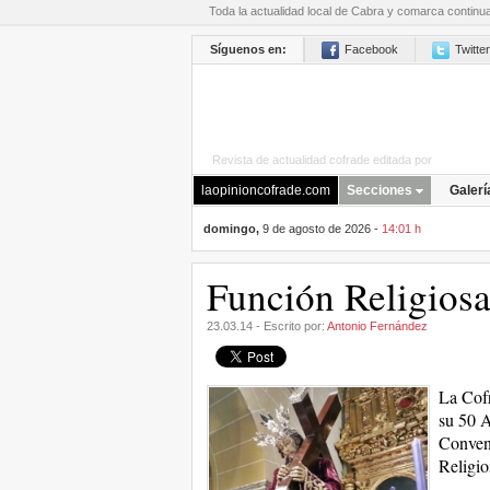
Toda la actualidad local de Cabra y comarca continu
Síguenos en:
Facebook
Twitter
Revista de actualidad cofrade editada por
La Opini
laopinioncofrade.com
Secciones
Galerí
domingo,
9 de agosto de 2026 -
14:01 h
Función Religiosa
23.03.14 - Escrito por:
Antonio Fernández
La Cofr
su 50 A
Conven
Religio