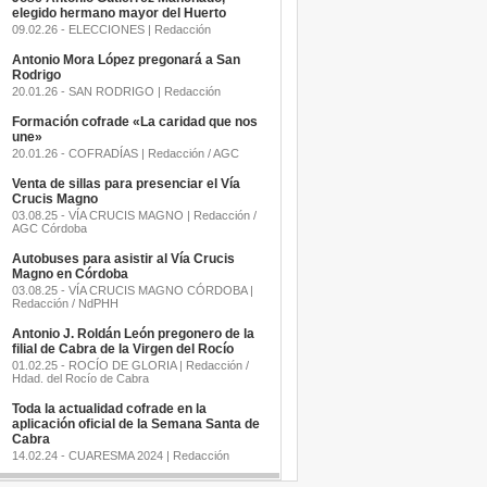
elegido hermano mayor del Huerto
09.02.26 - ELECCIONES | Redacción
Antonio Mora López pregonará a San
Rodrigo
20.01.26 - SAN RODRIGO | Redacción
Formación cofrade «La caridad que nos
une»
20.01.26 - COFRADÍAS | Redacción / AGC
Venta de sillas para presenciar el Vía
Crucis Magno
03.08.25 - VÍA CRUCIS MAGNO | Redacción /
AGC Córdoba
Autobuses para asistir al Vía Crucis
Magno en Córdoba
03.08.25 - VÍA CRUCIS MAGNO CÓRDOBA |
Redacción / NdPHH
Antonio J. Roldán León pregonero de la
filial de Cabra de la Virgen del Rocío
01.02.25 - ROCÍO DE GLORIA | Redacción /
Hdad. del Rocío de Cabra
Toda la actualidad cofrade en la
aplicación oficial de la Semana Santa de
Cabra
14.02.24 - CUARESMA 2024 | Redacción