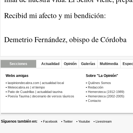
Recibid mi afecto y mi bendición:
Demetrio Fernández, obispo de Córdoba
Secciones
Actualidad
Opinión
Galerías
Multimedia
Espec
Webs amigas
Sobre "La Opinión"
•
laopiniondecabra.com | actualidad local
•
Quiénes Somos
•
Meteocabra.es | el tiempo
•
Redacción
•
Patio de Cuadrillas | actualidad taurina
•
Hemeroteca (1912-1989)
•
Poesía Taurina | decenario de versos táuricos
•
Hemeroteca (2002-2005)
•
Contacto
Síguenos también en:
•
Facebook
•
Twitter
•
Youtube
•
Livestream