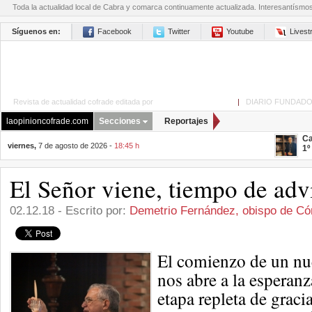
Toda la actualidad local de Cabra y comarca continuamente actualizada. Interesantísmo
Síguenos en:
Facebook
Twitter
Youtube
Lives
Revista de actualidad cofrade editada por
La Opinión de Cabra
|
DIARIO FUNDADO
laopinioncofrade.com
Secciones
Reportajes
Ca
viernes,
7 de agosto de 2026 -
18:45 h
1º
El Señor viene, tiempo de adv
02.12.18 - Escrito por:
Demetrio Fernández, obispo de Có
El comienzo de un nue
nos abre a la esperan
etapa repleta de graci