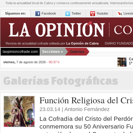
Toda la actualidad local de Cabra y comarca continuamente actualizada. Interesantísmo
Síguenos en:
Facebook
Twitter
Youtube
Lives
Revista de actualidad cofrade editada por
La Opinión de Cabra
|
DIARIO FUNDADO
laopinioncofrade.com
Secciones
Galerías
Ca
viernes,
7 de agosto de 2026 -
00:37 h
1º
Galerías Fotográficas
Función Religiosa del Cri
23.03.14 | Antonio Fernández
La Cofradía del Cristo del Perdó
conmemora su 50 Aniversario Fu