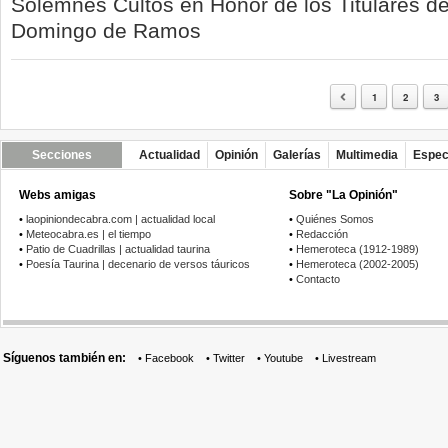
Solemnes Cultos en Honor de los Titulares de
Domingo de Ramos
1
2
3
Secciones
Actualidad
Opinión
Galerías
Multimedia
Espec
Webs amigas
Sobre "La Opinión"
•
laopiniondecabra.com | actualidad local
•
Quiénes Somos
•
Meteocabra.es | el tiempo
•
Redacción
•
Patio de Cuadrillas | actualidad taurina
•
Hemeroteca (1912-1989)
•
Poesía Taurina | decenario de versos táuricos
•
Hemeroteca (2002-2005)
•
Contacto
Síguenos también en:
•
Facebook
•
Twitter
•
Youtube
•
Livestream