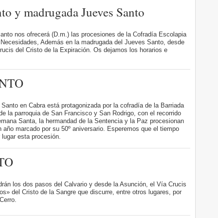
nto y madrugada Jueves Santo
Santo nos ofrecerá (D.m.) las procesiones de la Cofradía Escolapia
as Necesidades, Además en la madrugada del Jueves Santo, desde
ucis del Cristo de la Expiración. Os dejamos los horarios e
ANTO
 Santo en Cabra está protagonizada por la cofradía de la Barriada
de la parroquia de San Francisco y San Rodrigo, con el recorrido
emana Santa, la hermandad de la Sentencia y la Paz procesionan
n año marcado por su 50º aniversario. Esperemos que el tiempo
 lugar esta procesión.
TO
rán los dos pasos del Calvario y desde la Asunción, el Vía Crucis
s» del Cristo de la Sangre que discurre, entre otros lugares, por
 Cerro.