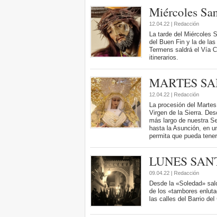
Miércoles Sa
12.04.22 | Redacción
La tarde del Miércoles 
del Buen Fin y la de l
Termens saldrá el Vía Cr
itinerarios.
MARTES S
12.04.22 | Redacción
La procesión del Martes
Virgen de la Sierra. Des
más largo de nuestra S
hasta la Asunción, en u
permita que pueda tener
LUNES SAN
09.04.22 | Redacción
Desde la «Soledad» sald
de los «tambores enlutao
las calles del Barrio del