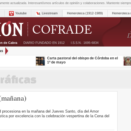
amente actualizada. Interesantísmos artículos de opinión y colaboraciones. Mantente siemp
Youtube
Livestream
Hemeroteca (1912-1989)
Hemeroteca 
D
ón de Cabra
|
DIARIO FUNDADO EN 1912
|
I.S.S.N.: 1695-6834
as
Carta pastoral del obispo de Córdoba en el
1º de mayo
ráficas
 (mañana)
d procesiona en la mañana del Jueves Santo, día del Amor
stica por excelencia con la celebración vespertina de la Cena del