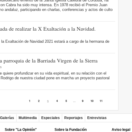
bliotecario emérito de la Santa Iglesia Catedral de Córdoba, ha
 con Cabra ha sido muy intensa. En 1978 recibió el Premio Juan
mo andaluz, participando en charlas, conferencias y actos de culto
ada de realizar la X Exaltación a la Navidad.
la Exaltación de Navidad 2021 estará a cargo de la hermana de
a parroquia de la Barriada Virgen de la Sierra
es
 quiere profundizar en su vida espiritual, en su relación con el
 Rodrigo de nuestra ciudad pone en marcha un proyecto pastoral
1
2
3
4
5
...
9
10
11
Galerías
Multimedia
Especiales
Reportajes
Entrevistas
Sobre "La Opinión"
Sobre la Fundación
Aviso legal