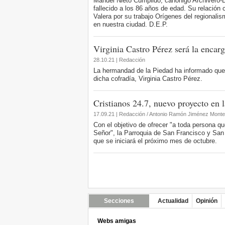
Manuel Nieto Cumplido, canónigo Archivero-Bi
fallecido a los 86 años de edad. Su relación
Valera por su trabajo Orígenes del regionalis
en nuestra ciudad. D.E.P.
Virginia Castro Pérez será la encarg
28.10.21 | Redacción
La hermandad de la Piedad ha informado que 
dicha cofradía, Virginia Castro Pérez.
Cristianos 24.7, nuevo proyecto en l
17.09.21 | Redacción / Antonio Ramón Jiménez Mont
Con el objetivo de ofrecer "a toda persona que
Señor", la Parroquia de San Francisco y San
que se iniciará el próximo mes de octubre.
Secciones
Actualidad
Opinión
Webs amigas