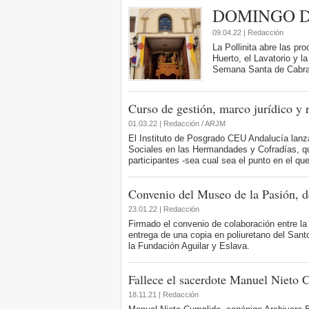
DOMINGO 
09.04.22 | Redacción
La Pollinita abre las p
Huerto, el Lavatorio y 
Semana Santa de Cabra
Curso de gestión, marco jurídico y 
01.03.22 | Redacción / ARJM
El Instituto de Posgrado CEU Andalucía lanz
Sociales en las Hermandades y Cofradías, que 
participantes -sea cual sea el punto en el qu
Convenio del Museo de la Pasión, d
23.01.22 | Redacción
Firmado el convenio de colaboración entre la
entrega de una copia en poliuretano del Sant
la Fundación Aguilar y Eslava.
Fallece el sacerdote Manuel Nieto 
18.11.21 | Redacción