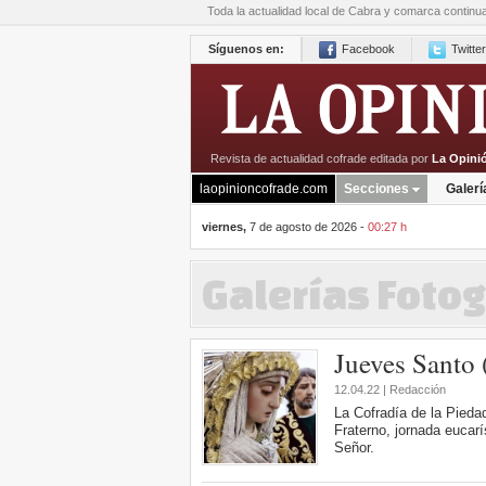
Toda la actualidad local de Cabra y comarca continu
Síguenos en:
Facebook
Twitter
Revista de actualidad cofrade editada por
La Opini
laopinioncofrade.com
Secciones
Galerí
viernes,
7 de agosto de 2026 -
00:27 h
Galerías Fotog
Jueves Santo
12.04.22 | Redacción
La Cofradía de la Pieda
Fraterno, jornada eucarí
Señor.