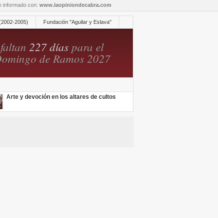
re informado con:
www.laopiniondecabra.com
(2002-2005)
Fundación "Aguilar y Eslava"
faltan
227 días
para el
omingo de Ramos 2027
Arte y devoción en los altares de cultos