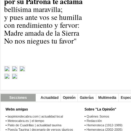
por su Patrona te aclama
bellísima maravilla;
y pues ante vos se humilla
con rendimiento y fervor:
Madre amada de la Sierra
No nos niegues tu favor"
Secciones
Actualidad
Opinión
Galerías
Multimedia
Espec
Webs amigas
Sobre "La Opinión"
•
laopiniondecabra.com | actualidad local
•
Quiénes Somos
•
Meteocabra.es | el tiempo
•
Redacción
•
Patio de Cuadrillas | actualidad taurina
•
Hemeroteca (1912-1989)
•
Poesía Taurina | decenario de versos táuricos
•
Hemeroteca (2002-2005)