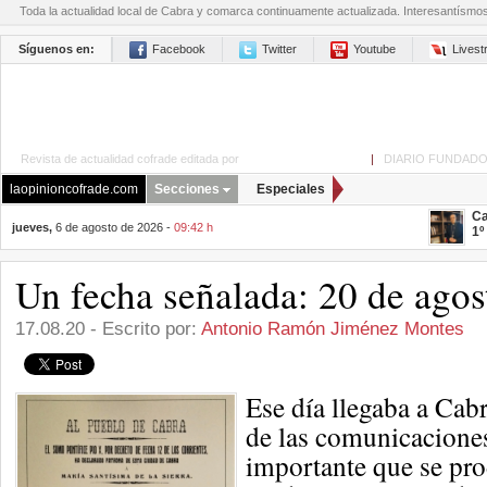
Toda la actualidad local de Cabra y comarca continuamente actualizada. Interesantísmo
Síguenos en:
Facebook
Twitter
Youtube
Lives
Revista de actualidad cofrade editada por
La Opinión de Cabra
|
DIARIO FUNDADO
laopinioncofrade.com
Secciones
Especiales
Ca
jueves,
6 de agosto de 2026 -
09:42 h
1º
Un fecha señalada: 20 de ago
17.08.20 - Escrito por:
Antonio Ramón Jiménez Montes
Ese día llegaba a Cabra
de las comunicaciones
importante que se pr