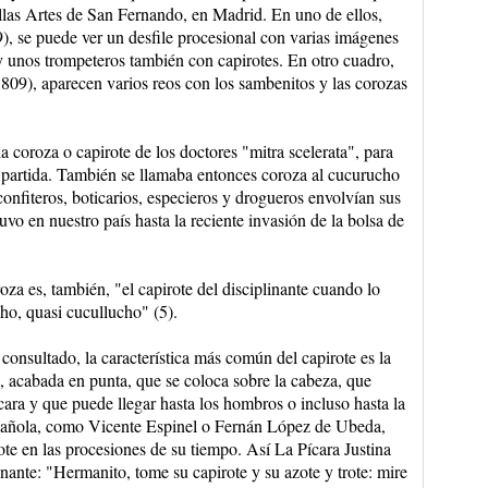
las Artes de San Fernando, en Madrid. En uno de ellos,
9), se puede ver un desfile procesional con varias imágenes
 y unos trompeteros también con capirotes. En otro cuadro,
809), aparecen varios reos con los sambenitos y las corozas
coroza o capirote de los doctores "mitra scelerata", para
ra partida. También se llamaba entonces coroza al cucurucho
onfiteros, boticarios, especieros y drogueros envolvían sus
o en nuestro país hasta la reciente invasión de la bolsa de
za es, también, "el capirote del disciplinante cuando lo
ho, quasi cucullucho" (5).
 consultado, la característica más común del capirote es la
n, acabada en punta, que se coloca sobre la cabeza, que
 cara y que puede llegar hasta los hombros o incluso hasta la
española, como Vicente Espinel o Fernán López de Ubeda,
rote en las procesiones de su tiempo. Así La Pícara Justina
inante: "Hermanito, tome su capirote y su azote y trote: mire