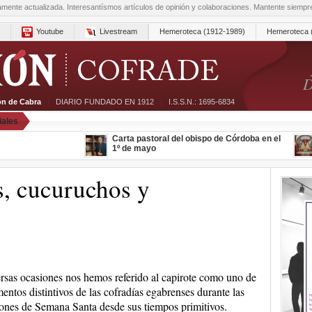
amente actualizada. Interesantísmos artículos de opinión y colaboraciones. Mantente siemp
Youtube
Livestream
Hemeroteca (1912-1989)
Hemeroteca 
D
ón de Cabra
|
DIARIO FUNDADO EN 1912
|
I.S.S.N.: 1695-6834
iales
Carta pastoral del obispo de Córdoba en el
1º de mayo
s, cucuruchos y
rsas ocasiones nos hemos referido al capirote como uno de
mentos distintivos de las cofradías egabrenses durante las
ones de Semana Santa desde sus tiempos primitivos.