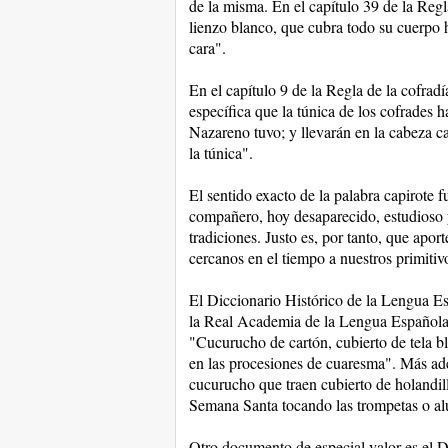
de la misma. En el capítulo 39 de la Regl
lienzo blanco, que cubra todo su cuerpo h
cara".
En el capítulo 9 de la Regla de la cofrad
específica que la túnica de los cofrades h
Nazareno tuvo; y llevarán en la cabeza ca
la túnica".
El sentido exacto de la palabra capirote 
compañero, hoy desaparecido, estudioso y
tradiciones. Justo es, por tanto, que apor
cercanos en el tiempo a nuestros primitivos
El Diccionario Histórico de la Lengua Es
la Real Academia de la Lengua Española, 
"Cucurucho de cartón, cubierto de tela bla
en las procesiones de cuaresma". Más ade
cucurucho que traen cubierto de holandill
Semana Santa tocando las trompetas o a
Otro documento de especial valor es el D