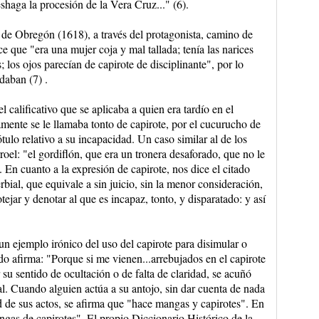
shaga la procesión de la Vera Cruz..." (6).
de Obregón (1618), a través del protagonista, camino de
e que "era una mujer coja y mal tallada; tenía las narices
; los ojos parecían de capirote de disciplinante", por lo
daban (7) .
l calificativo que se aplicaba a quien era tardío en el
mente se le llamaba tonto de capirote, por el cucurucho de
ótulo relativo a su incapacidad. Un caso similar al de los
oel: "el gordiflón, que era un tronera desaforado, que no le
. En cuanto a la expresión de capirote, nos dice el citado
ial, que equivale a sin juicio, sin la menor consideración,
ejar y denotar al que es incapaz, tonto, y disparatado: y así
 un ejemplo irónico del uso del capirote para disimular o
ndo afirma: "Porque si me vienen...arrebujados en el capirote
 su sentido de ocultación o de falta de claridad, se acuñó
l. Cuando alguien actúa a su antojo, sin dar cuenta de nada
ad de sus actos, se afirma que "hace mangas y capirotes". En
ngas de capirotes". El propio Diccionario Histórico de la