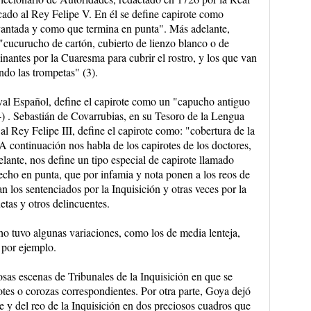
do al Rey Felipe V. En él se define capirote como
evantada y como que termina en punta". Más adelante,
 "cucurucho de cartón, cubierto de lienzo blanco o de
inantes por la Cuaresma para cubrir el rostro, y los que van
ndo las trompetas" (3).
al Español, define el capirote como un "capucho antiguo
4) . Sebastián de Covarrubias, en su Tesoro de la Lengua
l Rey Felipe III, define el capirote como: "cobertura de la
A continuación nos habla de los capirotes de los doctores,
elante, nos define un tipo especial de capirote llamado
echo en punta, que por infamia y nota ponen a los reos de
an los sentenciados por la Inquisición y otras veces por la
etas y otros delincuentes.
ho tuvo algunas variaciones, como los de media lenteja,
 por ejemplo.
sas escenas de Tribunales de la Inquisición en que se
rotes o corozas correspondientes. Por otra parte, Goya dejó
te y del reo de la Inquisición en dos preciosos cuadros que