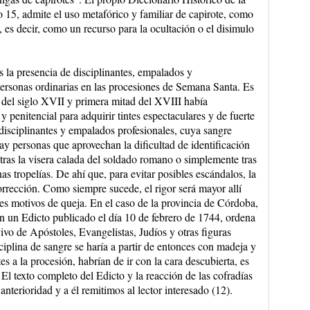
15, admite el uso metafórico y familiar de capirote, como
 es decir, como un recurso para la ocultación o el disimulo
s la presencia de disciplinantes, empalados y
personas ordinarias en las procesiones de Semana Santa. Es
s del siglo XVII y primera mitad del XVIII había
 penitencial para adquirir tintes espectaculares y de fuerte
disciplinantes y empalados profesionales, cuya sangre
ay personas que aprovechan la dificultad de identificación
, tras la visera calada del soldado romano o simplemente tras
nas tropelías. De ahí que, para evitar posibles escándalos, la
orrección. Como siempre sucede, el rigor será mayor allí
s motivos de queja. En el caso de la provincia de Córdoba,
 un Edicto publicado el día 10 de febrero de 1744, ordena
ivo de Apóstoles, Evangelistas, Judíos y otras figuras
sciplina de sangre se haría a partir de entonces con madeja y
es a la procesión, habrían de ir con la cara descubierta, es
. El texto completo del Edicto y la reacción de las cofradías
nterioridad y a él remitimos al lector interesado (12).