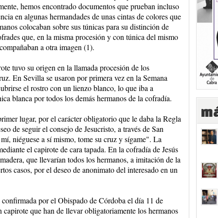
mente, hemos encontrado documentos que prueban incluso
encia en algunas hermandades de unas cintas de colores que
manos colocaban sobre sus túnicas para su distinción de
ofrades que, en la misma procesión y con túnica del mismo
acompañaban a otra imagen (1).
rote tuvo su origen en la llamada procesión de los
Cruz. En Sevilla se usaron por primera vez en la Semana
brirse el rostro con un lienzo blanco, lo que iba a
nica blanca por todos los demás hermanos de la cofradía.
má
primer lugar, por el carácter obligato­rio que le daba la Regla
seo de seguir el consejo de Jesucristo, a través de San
 mí, niéguese a sí mismo, tome su cruz y sígame". La
ediante el capirote de cara tapada. En la cofradía de Jesús
adera, que llevarían todos los hermanos, a imitación de la
ertos casos, por el deseo de anonimato del interesado en un
, confirmada por el Obispado de Córdoba el día 11 de
un capirote que han de llevar obligatoriamente los hermanos