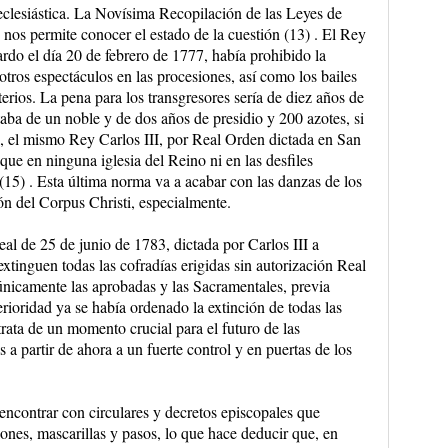
eclesiástica. La Novísima Recopilación de las Leyes de
nos permite conocer el estado de la cuestión (13) . El Rey
rdo el día 20 de febrero de 1777, había prohibido la
otros espectáculos en las procesiones, así como los bailes
nterios. La pena para los transgresores sería de diez años de
taba de un noble y de dos años de presidio y 200 azotes, si
e, el mismo Rey Carlos III, por Real Orden dictada en San
que en ninguna iglesia del Reino ni en las desfiles
(15) . Esta última norma va a acabar con las danzas de los
ión del Corpus Christi, especialmente.
al de 25 de junio de 1783, dictada por Carlos III a
extinguen todas las cofradías erigidas sin autorización Real
 únicamente las aprobadas y las Sacramentales, previa
rioridad ya se había ordenado la extinción de todas las
trata de un momento crucial para el futuro de las
 partir de ahora a un fuerte control y en puertas de los
encontrar con circulares y decretos episcopales que
ones, mascarillas y pasos, lo que hace deducir que, en