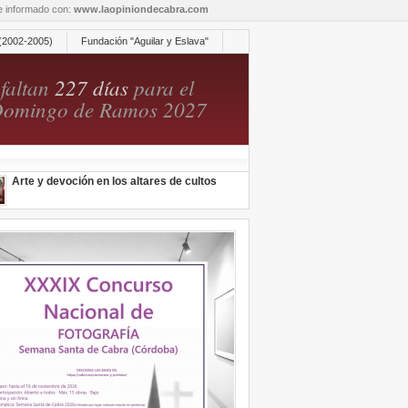
re informado con:
www.laopiniondecabra.com
(2002-2005)
Fundación "Aguilar y Eslava"
faltan
227 días
para el
omingo de Ramos 2027
Arte y devoción en los altares de cultos