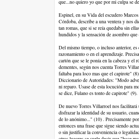
que...no quiero yo que por mi culpa se de
Espinel, en su Vida del escudero Marcos 
Córdoba, describe a una ventera y nos dic
tan romas, que si se reía quedaba sin ellas
hundidos y la sensación de asombro que 
Del mismo tiempo, o incluso anterior, es e
razonamiento o en el aprendizaje. Precisa
cartón que se le ponía en la cabeza y el r
dementes, según nos cuenta Torres Villarr
faltaba para loco mas que el capirote" (8)
Diccionario de Autoridades: "Modo adverb
ni reparo. Usase de esta locución para mot
se dice, Fulano es tonto de capirote" (9).
De nuevo Torres Villarroel nos facilitará
disfrazar la identidad de su usuario, cua
de lo anónimo..." (10) . Precisamente por
entonces una frase que sigue siendo actua
o sin justificar la conveniencia o legalid
otros lugares se suele decir que "hace ma