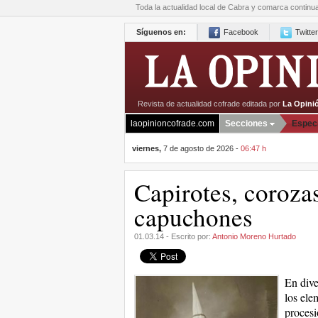
Toda la actualidad local de Cabra y comarca continu
Síguenos en:
Facebook
Twitter
Revista de actualidad cofrade editada por
La Opini
laopinioncofrade.com
Secciones
Espec
viernes,
7 de agosto de 2026 -
06:47 h
Capirotes, coroza
capuchones
01.03.14 - Escrito por:
Antonio Moreno Hurtado
En dive
los ele
procesi