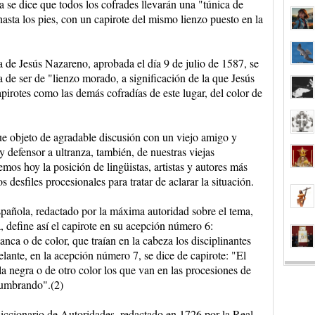
a se dice que todos los cofrades llevarán una "túnica de
asta los pies, con un capirote del mismo lienzo puesto en la
ía de Jesús Nazareno, aprobada el día 9 de julio de 1587, se
a de ser de "lienzo morado, a significación de la que Jesús
pirotes como las demás cofradías de este lugar, del color de
fue objeto de agradable discusión con un viejo amigo y
 defensor a ultranza, también, de nuestras viejas
temos hoy la posición de lingüistas, artistas y autores más
 desfiles procesionales para tratar de aclarar la situación.
pañola, redactado por la máxima autoridad sobre el tema,
define así el capirote en su acepción número 6:
nca o de color, que traían en la cabeza los disciplinantes
lante, en la acepción número 7, se dice de capirote: "El
a negra o de otro color los que van en las procesiones de
lumbrando".(2)
iccionario de Autoridades, redactado en 1726 por la Real