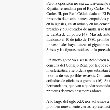
Pero la oposición no era exclusivamente 
España, refrendada por el Rey Carlos IV, 
Carlos III, por Real Cédula dada en El Pa
presencia de disciplinantes, empalados y 
en la iglesias, en su atrios y en los ceme
presidio y 500 ducados de multa si se tra
se trataba de un pobre(14) . Más adelant
Ildefonso el 10 de julio de 1780, prohíbe 
procesionales haya danzas ni gigantones 
Seises y las figuras exóticas de la proces
Un nuevo golpe va a ser la Resolución Re
consulta del Consejo Real, por la que se 
ni eclesiástica y se ordena que subsistan
reforma de sus posibles excesos. Con ante
cofradías de oficiales o gremios (16). Se 
hermandades, que van a quedar sometidas a
primeros decretos desamortizadores.
A lo largo del siglo XIX nos volvemos a 
prohíben nuevamente ciertas representaci