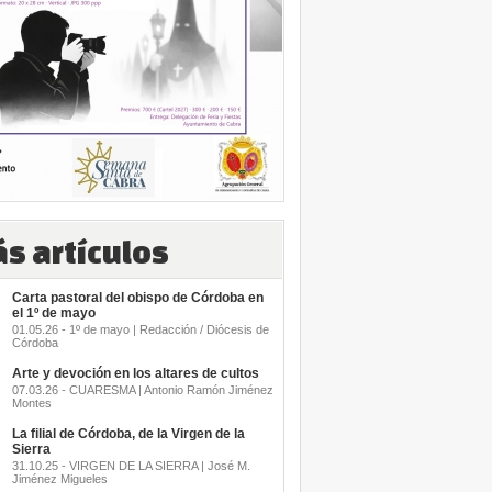
s artículos
Carta pastoral del obispo de Córdoba en
el 1º de mayo
01.05.26 - 1º de mayo | Redacción / Diócesis de
Córdoba
Arte y devoción en los altares de cultos
07.03.26 - CUARESMA | Antonio Ramón Jiménez
Montes
La filial de Córdoba, de la Virgen de la
Sierra
31.10.25 - VIRGEN DE LA SIERRA | José M.
Jiménez Migueles