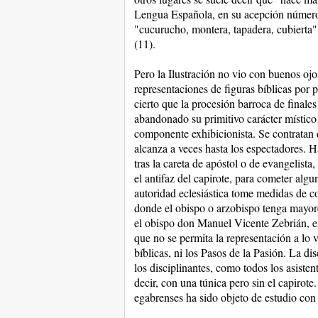
Lengua Española, en su acepción número 
"cucurucho, montera, tapadera, cubierta",
(11).
Pero la Ilustración no vio con buenos ojo
representaciones de figuras bíblicas por 
cierto que la procesión barroca de finale
abandonado su primitivo carácter místico y
componente exhibicionista. Se contratan 
alcanza a veces hasta los espectadores. H
tras la careta de apóstol o de evangelista
el antifaz del capirote, para cometer algu
autoridad eclesiástica tome medidas de c
donde el obispo o arzobispo tenga mayore
el obispo don Manuel Vicente Zebrián, en
que no se permita la representación a lo v
bíblicas, ni los Pasos de la Pasión. La di
los disciplinantes, como todos los asistent
decir, con una túnica pero sin el capirote
egabrenses ha sido objeto de estudio con a