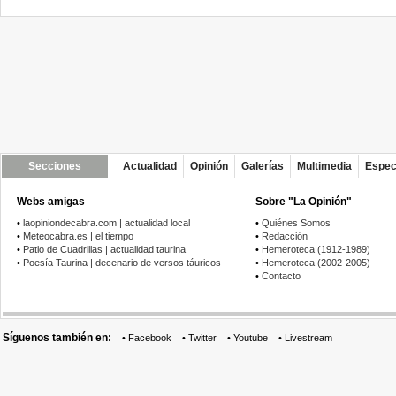
Secciones
Actualidad
Opinión
Galerías
Multimedia
Espec
Webs amigas
Sobre "La Opinión"
•
laopiniondecabra.com | actualidad local
•
Quiénes Somos
•
Meteocabra.es | el tiempo
•
Redacción
•
Patio de Cuadrillas | actualidad taurina
•
Hemeroteca (1912-1989)
•
Poesía Taurina | decenario de versos táuricos
•
Hemeroteca (2002-2005)
•
Contacto
Síguenos también en:
•
Facebook
•
Twitter
•
Youtube
•
Livestream