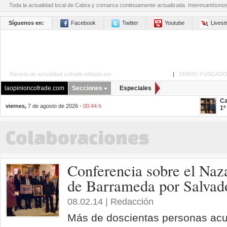
Toda la actualidad local de Cabra y comarca continuamente actualizada. Interesantísmo
Síguenos en:
Facebook
Twitter
Youtube
Lives
Revista de actualidad cofrade editada por
La Opinión de Cabra
|
DIARIO FUNDADO
laopinioncofrade.com
Secciones
Especiales
Ca
viernes,
7 de agosto de 2026 -
00:44 h
1º
Colaboraciones
Conferencia sobre el Naz
de Barrameda por Salva
08.02.14 | Redacción
Más de doscientas personas acu